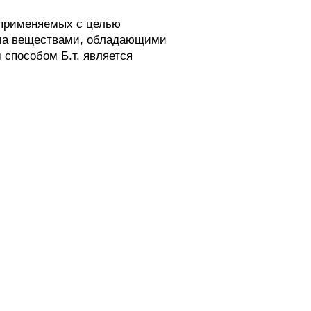
 применяемых с целью
изма веществами, обладающими
способом Б.т. является