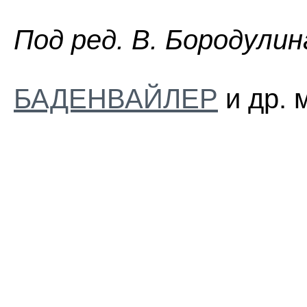
Пoд peд. B. Бopoдyлин
БАДЕНВАЙЛЕР
и др. 