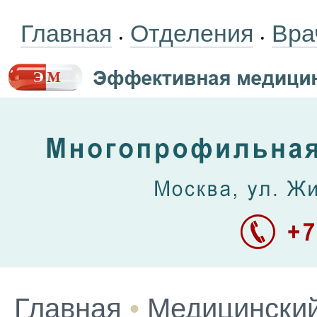
Главная
Отделения
Вра
•
•
Главная
•
Медицинский