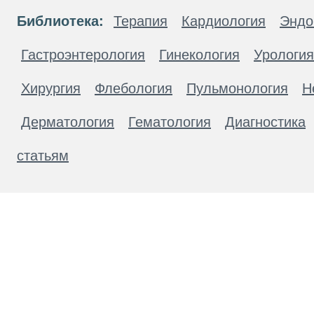
Библиотека:
Терапия
Кардиология
Эндо
Гастроэнтерология
Гинекология
Урология
Хирургия
Флебология
Пульмонология
Н
Дерматология
Гематология
Диагностика
статьям
Материалы, размещенные на данной странице
публичной офертой. Посетители сайта не дол
рекомендаций. ООО «ТН-Клиника» не несёт о
возникшие в результате использования инфо