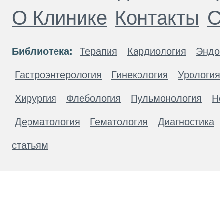
О Клинике
Контакты
С
Библиотека:
Терапия
Кардиология
Эндо
Гастроэнтерология
Гинекология
Урология
Хирургия
Флебология
Пульмонология
Н
Дерматология
Гематология
Диагностика
статьям
Материалы, размещенные на данной странице
публичной офертой. Посетители сайта не дол