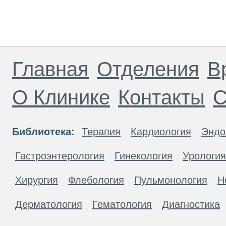
Главная
Отделения
В
О Клинике
Контакты
С
Библиотека:
Терапия
Кардиология
Эндо
Гастроэнтерология
Гинекология
Урология
Хирургия
Флебология
Пульмонология
Н
Дерматология
Гематология
Диагностика