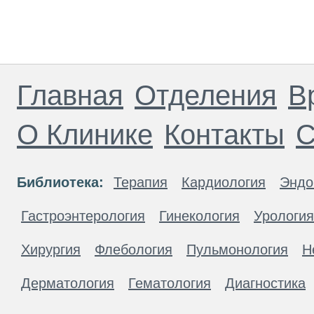
Главная
Отделения
В
О Клинике
Контакты
С
Библиотека:
Терапия
Кардиология
Эндо
Гастроэнтерология
Гинекология
Урология
Хирургия
Флебология
Пульмонология
Н
Дерматология
Гематология
Диагностика