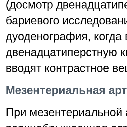
(досмотр двенадцатип
бариевого исследовани
дуоденография, когда 
двенадцатиперстную к
вводят контрастное ве
Мезентериальная ар
При мезентериальной 