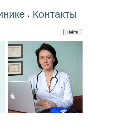
инике
Контакты
•