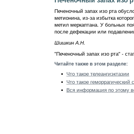
Печеночный запах изо р
Печеночный запах изо рта обусл
метионина, из-за избытка котор
метил меркаптана. У больных по
после дефекации или подавлени
Шишкин A.Н.
"Печеночный запах изо рта" - ст
Читайте также в этом разделе:
Что такое телеангиэктазии
Что такое геморрагический 
Вся информация по этому в