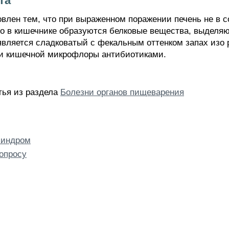
та
овлен тем, что при выраженном поражении печень не в 
ого в кишечнике образуются белковые вещества, выделяю
является сладковатый с фекальным оттенком запах изо 
и кишечной микрофлоры антибиотиками.
атья из раздела
Болезни органов пищеварения
синдром
опросу