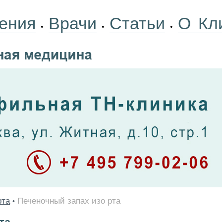
ения
Врачи
Статьи
О Кл
•
•
•
рта
Печеночный запах изо рта
•