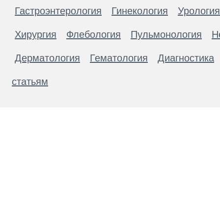
Гастроэнтерология
Гинекология
Урология
Хирургия
Флебология
Пульмонология
Н
Дерматология
Гематология
Диагностика
статьям
Материалы, размещенные на данной странице
публичной офертой. Посетители сайта не дол
рекомендаций. ООО «ТН-Клиника» не несёт о
возникшие в результате использования инфо
ЕСТЬ ПРОТИВОПОКАЗАН