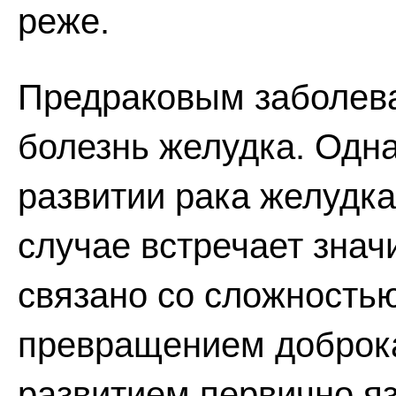
реже.
Предраковым заболева
болезнь желудка. Одн
развитии рака желудка
случае встречает знач
связано со сложност
превращением доброка
развитием первично яз