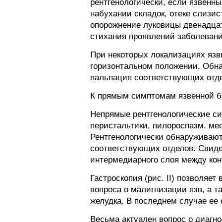
рентгенологически, если язвенны
набухании складок, отеке слизи
опорожнение луковицы двенадцат
стихания проявлений заболеван
При некоторых локализациях язв
горизонтальном положении. Обна
пальпация соответствующих отде
К прямым симптомам язвенной бо
Непрямые рентгенологические си
перистальтики, пилороспазм, ме
Рентгенологически обнаруживают
соответствующих отделов. Свиде
интермедиарного слоя между кон
Гастроскопия (рис. II) позволяе
вопроса о малигнизации язв, а 
желудка. В последнем случае ее 
Весьма актуален вопрос о диагн