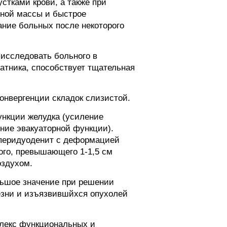
стками крови, а также при
тной массы и быстрое
ание больных после некоторого
 исследовать больного в
атника, способствует тщательная
онвергенции складок слизистой.
ункции желудка (усиление
ние эвакуаторной функции).
 перидуоденит с деформацией
ого, превышающего 1-1,5 см
оздухом.
ольшое значение при решении
езни и изъязвившйхся опухолей
плекс функциональных и