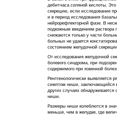
дебитчаса соляной кислоты. Это
секрецию, если исследование пр
и в период исследования базаль
нейрорефлекторной фазе. В неск
подкожным введением раствора г
снижаются только у части больн
больных не удается констатиров
состоянием желудочной секреции 
От исследования желудочной сек
болевого синдрома, при подозре
содержимого при язвенной боле
Рентгенологически выявляется р
симптом ниши, заключающийся в 
других случаях обнаруживается с
ниши.
Размеры ниши колеблются в знач
меньше, чем в желудке, где вели