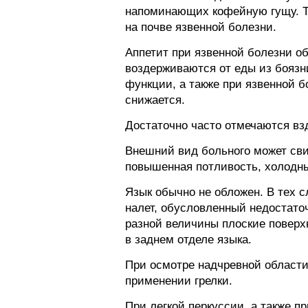
напоминающих кофейную гущу. Та
на почве язвенной болезни.
Аппетит при язвенной болезни о
воздерживаются от еды из боязн
функции, а также при язвенной 
снижается.
Достаточно часто отмечаются взд
Внешний вид больного может сви
повышенная потливость, холодны
Язык обычно не обложен. В тех 
налет, обусловленный недостат
разной величины плоские поверх
в заднем отделе языка.
При осмотре надчревной области
применении грелки.
При легкой перкуссии, а также п