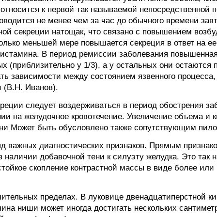
 относится к первой так называемой непосредственной
оводится не менее чем за час до обычного времени зав
ной секреции натощак, что связано с повышением возб
олько меньшей мере повышается секреция в ответ на е
истамина. В период ремиссии заболевания повышенная
ых (приблизительно у 1/3), а у остальных они остаются
ать зависимости между состоянием язвенного процесса
(В.Н. Иванов).
реции следует воздерживаться в период обострения за
нии на желудочное кровотечение. Увеличение объема и 
зни Может быть обусловлено также сопутствующим пил
яд важных диагностических признаков. Прямым признак
наличии добавочной тени к силуэту желудка. Это так 
тойкое скопление контрастной массы в виде более или 
ительных пределах. В луковице двенадцатиперстной ки
чина ниши может иногда достигать нескольких сантимет