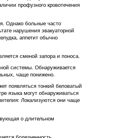
аличии профузного кровотечения
я. Однако больные часто
льтате нарушения эвакуаторной
елудка, аппетит обычно
вляется сменой запора и поноса.
вной системы. Обнаруживается
льных, чаще понижено.
жет появляться тонкий беловатый
ре языка могут обнаруживаться
пителия: Локализуются они чаще
твующая о длительном
чается болезненность,