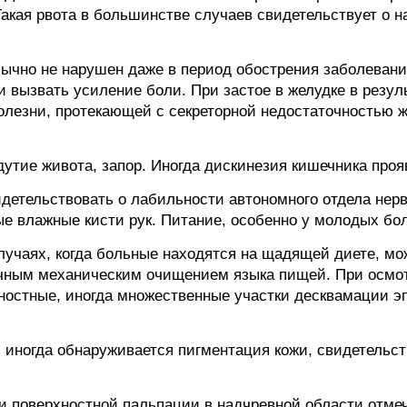
кая рвота в большинстве случаев свидетельствует о н
бычно не нарушен даже в период обострения заболевани
и вызвать усиление боли. При застое в желудке в резу
болезни, протекающей с секреторной недостаточностью ж
утие живота, запор. Иногда дискинезия кишечника проя
детельствовать о лабильности автономного отдела нер
е влажные кисти рук. Питание, особенно у молодых бо
случаях, когда больные находятся на щадящей диете, мо
очным механическим очищением языка пищей. При осмот
ностные, иногда множественные участки десквамации э
 иногда обнаруживается пигментация кожи, свидетельс
ри поверхностной пальпации в надчревной области отме