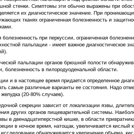
ной стенки. Симптомы эти обычно выражены при обост
еляется их диагностическое значение. При проникающих
ружающих тканях ограниченная болезненность и защитн
мами.
я болезненность при перкуссии, ограниченная болезненн
ностной пальпации - имеет важное диагностическое зн
ий).
ческой пальпации органов брюшной полости обнаружив
и, болезненность в пилородуоденальной области.
ии и в настоящее время придается определенное диагн
ть самые различные варианты ее состояния. Надо отме
желудка (20-80% случаев).
удочной секреции зависит от локализации язвы, длител
ения других органов пищеварительной системы. Наибо
вы в двенадцатиперстной кишке, в области привратник
реции в ночное время, натощак, увеличивается кислый 
 исследовании обнаруживается увеличение объема, кис