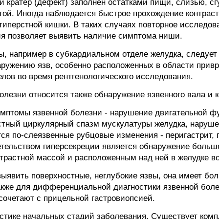
й кратер (дефект) заполнен остатками пищи, слизью, сгу
стой. Иногда наблюдается быстрое прохождение контрас
иперстной кишки. В таких случаях повторное исследов
ия позволяет выявить наличие симптома ниши.
ы, например в субкардиальном отделе желудка, следует
ружению язв, особенно расположенных в области привр
лов во время рентгенологического исследования.
лезни относится также обнаружение язвенного вала и к
мптомы язвенной болезни - нарушение двигательной ф
стный циркулярный спазм мускулатуры желудка, наруше
ся по-слеязвенные рубцовые изменения - перигастрит,
тельством гиперсекреции является обнаружение больш
трастной массой и расположенным над ней в желудке в
т выявить поверхностные, неглубокие язвы, она имеет б
также для дифференциальной диагностики язвенной бол
сочетают с прицельной гастровиопсией.
остике начальных стадий заболевания. Существует ком