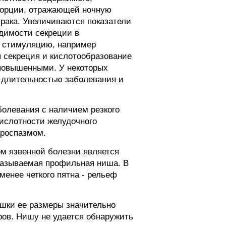
 порции, отражающей ночную
трака. Увеличиваются показатели
удимости секреции в
е стимуляцию, например
 секреция и кислотообразование
 повышенными. У некоторых
, длительностью заболевания и
болевания с наличием резкого
кислотности желудочного
ороспазмом.
ом язвенной болезни является
называемая профильная ниша. В
менее четкого пятна - рельеф
шки ее размеры значительно
ров. Нишу не удается обнаружить