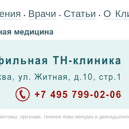
ения
Врачи
Статьи
О Кл
•
•
•
мптомы, признаки, течение язвы желудка и двенадцатип