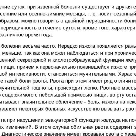
ние суток, при язвенной болезни существует и другая 
сенние или осенне-зимние месяцы, т. е. носит сезонный 
образом, можно говорить о двойной периодичности боли
периодичность в течение суток и, кроме того, характери
различное время года.
 болезни весьма часто. Нередко изжога появляется рань
 меньше, так как она может наблюдаться и при хроничес
шенной секреторной и кислотообразующей функции желу
 пищи, причем к первоначально появившейся изжоге пр
шой интенсивности, становиться мучительными. Характ
е такой боли рвоты. Рвота при этом имеет ряд отличит
мучительной тошноты, происходит легко. Рвотные масс
го содержимого с небольшой примесью пищи, во рту ост
ытывают значительное облегчение - боль, изжога на не
тавляет некоторых больных искусственно вызывать рвот
а при нарушении эвакуаторной функции желудка на поч
ых изменений. В этом случае обильная рвота содержит 
. Диагностическое значение имеет кровавая рвота с хар