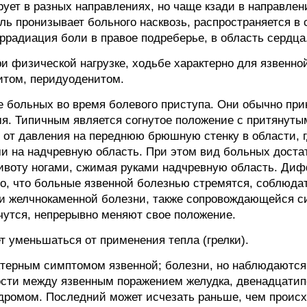
ует в разных направлениях, но чаще кзади в направлен
ь пронизывает больного насквозь, распространяется в 
ррадиация боли в правое подреберье, в область сердца
и физической нагрузке, ходьбе характерно для язвенно
итом, перидуоденитом.
е больных во время болевого приступа. Они обычно пр
мя. Типичным является согнутое положение с притянутым
от давления на переднюю брюшную стенку в области, 
и на надчревную область. При этом вид больных достат
животу ногами, сжимая руками надчревную область. Ди
во, что больные язвенной болезнью стремятся, соблюда
ри желчнокаменной болезни, также сопровождающейся с
чутся, непрерывно меняют свое положение.
т уменьшаться от применения тепла (грелки).
ктерным симптомом язвенной; болезни, но наблюдаются
мости между язвенным поражением желудка, двенадцати
дромом. Последний может исчезать раньше, чем происх