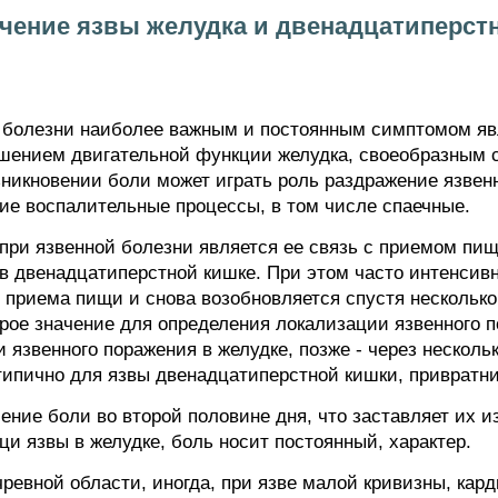
ечение язвы желудка и двенадцатиперст
й болезни наиболее важным и постоянным симптомом яв
ушением двигательной функции желудка, своеобразным
озникновении боли может играть роль раздражение язве
е воспалительные процессы, в том числе спаечные.
при язвенной болезни является ее связь с приемом пищ
в двенадцатиперстной кишке. При этом часто интенсивн
 приема пищи и снова возобновляется спустя несколько
рое значение для определения локализации язвенного 
 язвенного поражения в желудке, позже - через нескольк
типично для язвы двенадцатиперстной кишки, привратни
ение боли во второй половине дня, что заставляет их и
ци язвы в желудке, боль носит постоянный, характер.
ревной области, иногда, при язве малой кривизны, кард