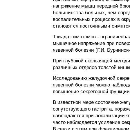
напряжение мышц передней брюш
большинства больных, чем опред
воспалительных процессах в ок
становятся постоянными симпто
Триада симптомов - ограниченна
мышечное напряжение при поверх
язвенной болезни (Г.И. Бурчинск
При глубокой скользящей методи
различных отделов толстой кишк
Исследованию желудочной секрец
язвенной болезни можно наблюда
повышение секреторной функции 
В известной мере состояние жел
сопутствующего гастрита, пораж
наблюдаются при локализации яз
часто наблюдается усиление сек
В связи с этим при фракционном