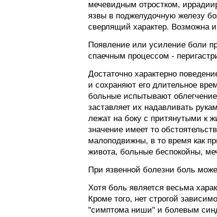
мечевидным отростком, иррадиир
язвы в поджелудочную железу бол
сверлящий характер. Возможна и
Появление или усиление боли пр
спаечным процессом - перигастр
Достаточно характерно поведени
и сохраняют его длительное вре
больные испытывают облегчение 
заставляет их надавливать рукам
лежат на боку с притянутыми к 
значение имеет то обстоятельст
малоподвижны, в то время как п
живота, больные беспокойны, ме
При язвенной болезни боль може
Хотя боль является весьма хара
Кроме того, нет строгой зависи
"симптома ниши" и болевым син