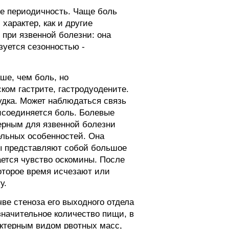
ее периодичность. Чаще боль
характер, как и другие
 при язвенной болезни: она
зуется сезонностью -
ше, чем боль, но
ком гастрите, гастродуодените.
дка. Может наблюдаться связь
исоединяется боль. Болевые
ерным для язвенной болезни
ельных особенностей. Она
ы представляют собой большое
ается чувство оскомины. После
которое время исчезают или
у.
ве стеноза его выходного отдела
значительное количество пищи, в
актерным видом рвотных масс,