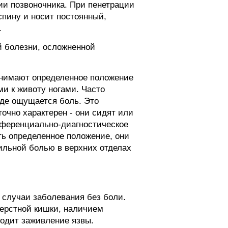
ии позвоночника. При пенетрации
спину и носит постоянный,
.
й болезни, осложненной
инимают определенное положение
и к животу ногами. Часто
где ощущается боль. Это
очно характерен - они сидят или
фференциально-диагностическое
ть определенное положение, они
ильной болью в верхних отделах
 случаи заболевания без боли.
перстной кишки, наличием
одит заживление язвы.