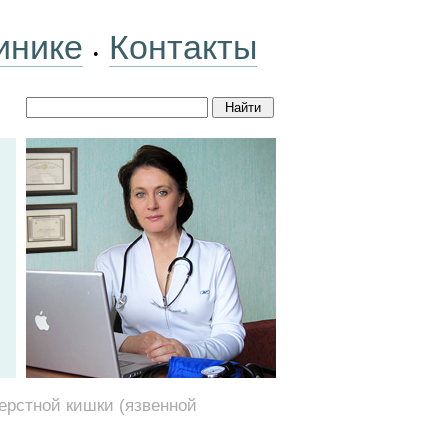
инике
Контакты
•
ерстной кишки (язвенной