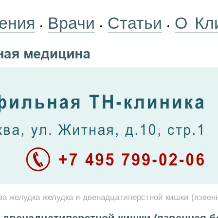
ения
Врачи
Статьи
О Кл
•
•
•
ва желудка желудка и двенадцатиперстной кишки (язвен