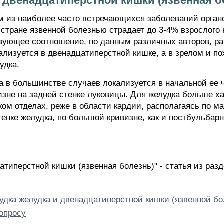
 двенадцатиперстной кишки (язвенная б
м из наиболее часто встречающихся заболеваний орган
стране язвенной болезнью страдает до 3-4% взрослого
вующее соотношение, по данным различных авторов, рав
ализуется в двенадцатиперстной кишке, а в зрелом и п
удка.
а в большинстве случаев локализуется в начальной ее 
зне на задней стенке луковицы. Для желудка больше ха
м отделах, реже в области кардии, располагаясь по ма
тенке желудка, по большой кривизне, как и постбульба
атиперстной кишки (язвенная болезнь)" - статья из раз
удка желудка и двенадцатиперстной кишки (язвенной бо
опросу