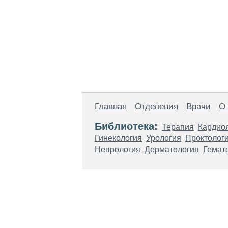
Главная
Отделения
Врачи
О
Библиотека:
Терапия
Кардио
Гинекология
Урология
Проктолог
Неврология
Дерматология
Гемат
Материалы, размещенные на данной стр
использовать их в качестве медицински
возникшие в результате использования