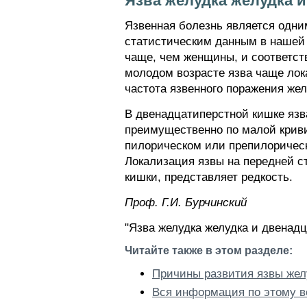
Язва желудка желудка и
Язвенная болезнь является одни
статистическим данным в нашей 
чаще, чем женщины, и соответст
молодом возрасте язва чаще лок
частота язвенного поражения жел
В двенадцатиперстной кишке язв
преимущественно по малой криви
пилорическом или препилорическо
Локализация язвы на передней с
кишки, представляет редкость.
Проф. Г.И. Бурчинский
"Язва желудка желудка и двенадц
Читайте также в этом разделе:
Причины развития язвы жел
Вся информация по этому в