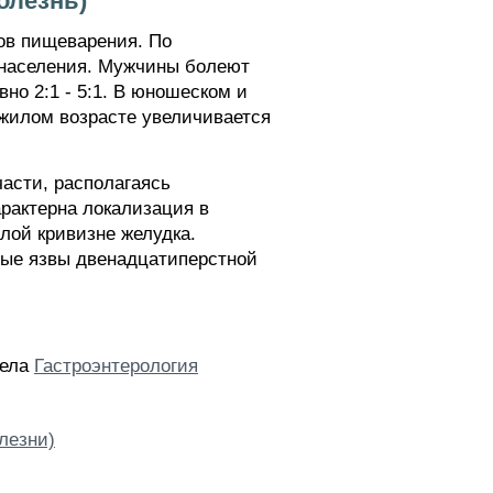
олезнь)
ов пищеварения. По
 населения. Мужчины болеют
но 2:1 - 5:1. В юношеском и
ожилом возрасте увеличивается
части, располагаясь
рактерна локализация в
лой кривизне желудка.
рные язвы двенадцатиперстной
дела
Гастроэнтерология
лезни)