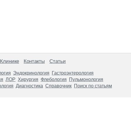
 Клинике
Контакты
Статьи
логия
Эндокринология
Гастроэнтерология
ия
ЛОР
Хирургия
Флебология
Пульмонология
ология
Диагностика
Справочник
Поиск по статьям
анице, носят информационный характер и не являются публичной
х рекомендаций. ООО «ТН-Клиника» не несёт ответственности за в
 информации, размещенной на данной странице.