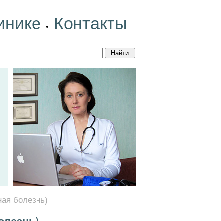
инике
Контакты
•
ная болезнь)