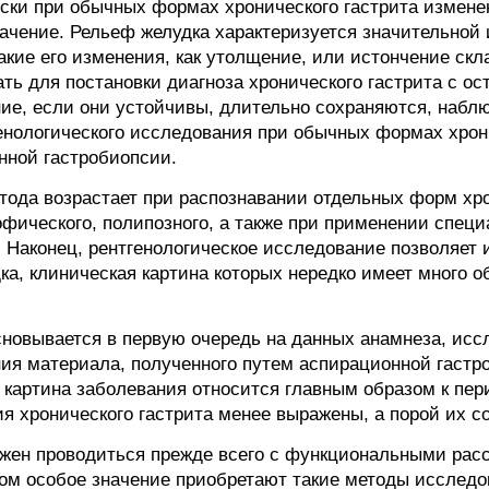
ски при обычных формах хронического гастрита измен
начение. Рельеф желудка характеризуется значительной
кие его изменения, как утолщение, или истончение скл
ать для постановки диагноза хронического гастрита с 
ие, если они устойчивы, длительно сохраняются, набл
енологического исследования при обычных формах хрони
нной гастробиопсии.
етода возрастает при распознавании отдельных форм хро
рофического, полипозного, а также при применении спе
 Наконец, рентгенологическое исследование позволяет и
ка, клиническая картина которых нередко имеет много о
основывается в первую очередь на данных анамнеза, ис
ния материала, полученного путем аспирационной гастр
 картина заболевания относится главным образом к пери
 хронического гастрита менее выражены, а порой их со
ен проводиться прежде всего с функциональными расс
том особое значение приобретают такие методы исследо