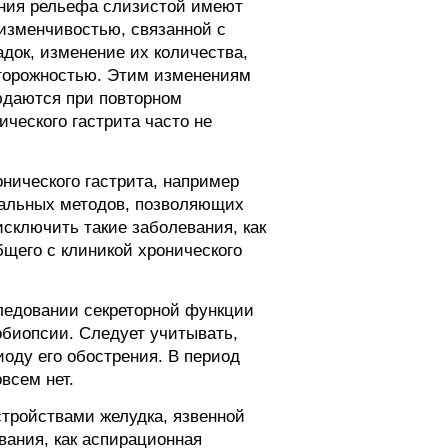
ения рельефа слизистой имеют
 изменчивостью, связанной с
адок, изменение их количества,
осторожностью. Этим изменениям
юдаются при повторном
ческого гастрита часто не
нического гастрита, например
циальных методов, позволяющих
сключить такие заболевания, как
бщего с клиникой хронического
следовании секреторной функции
обиопсии. Следует учитывать,
оду его обострения. В период
всем нет.
тройствами желудка, язвенной
вания, как аспирационная