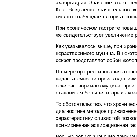
ахлоргидрия. Значение этого си
Кею. Выделение значительного к
кислоты наблюдается при атрофи
При хроническом гастрите повыш
же свидетельствует увеличение
Как указывалось выше, при хрон
нерастворимого муцина. В некот
секрет представляет собой желе
По мере прогрессирования атроф
недостаточности происходят изм
соке растворимого муцина, прои
становится больше, вторых - ме
То обстоятельство, что хроничес
диагностике методов прижизненн
характеристику слизистой позво
прижизненная аспирационная гас
Весьма велико значение прижизн