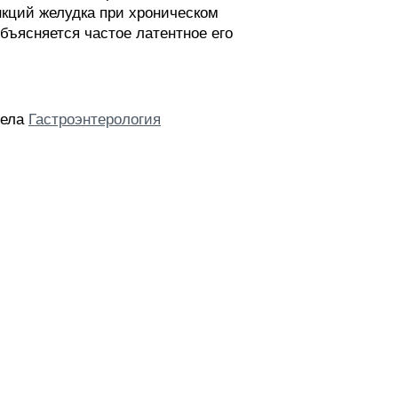
нкций желудка при хроническом
бъясняется частое латентное его
дела
Гастроэнтерология