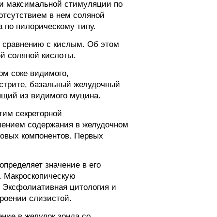
при максимальной стимуляции по
 отсутствием в нем соляной
 по пилорическому типу.
о сравнению с кислым. Об этом
й соляной кислоты.
ом соке видимого,
астрите, базальный желудочный
ящий из видимого муцина.
тим секреторной
ьшением содержания в желудочном
ковых компонентов. Первых
определяет значение в его
. Макроскопическую
. Эксфолиативная цитология и
роении слизистой.
ние в желудок зонда со