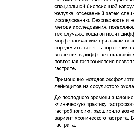
специальной биопсионной капсуло
желудка, отсекаемый затем спец
исследованию. Безопасность и н
метода исследования, позволяюще
тех случаях, когда он носит ди
морфологическим признакам осн
определить тяжесть поражения с
значение, в дифференциальной д
повторная гастробиопсия позвол
гастрите.
Применение методов эксфолиатив
лейкоцитов из сосудистого русл
До последнего времени значение 
клиническую практику гастроско
гастробиопсию, расширило возмо
вариант хронического гастрита.
гастрита.