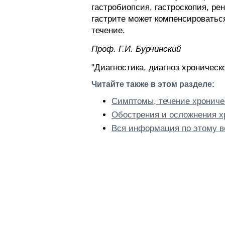
гастробиопсия, гастроскопия, р
гастрите может компенсироватьс
течение.
Проф. Г.И. Бурчинский
"Диагностика, диагноз хроническо
Читайте также в этом разделе:
Симптомы, течение хроничес
Обострения и осложнения хр
Вся информация по этому в