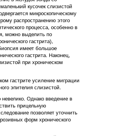
 маленький кусочек слизистой
одвергается микроскопическому
трому распространению этого
тического процесса, особенно в
я, можно выделить по
нического гастрита),
обиопсия имеет большое
ического гастрита. Наконец,
лизистой при хроническом
ком гастрите усиление миграции
ного эпителия слизистой.
 невелико. Однако введение в
ествить прицельную
сследование позволяет уточнить
 эрозивных форм хронического