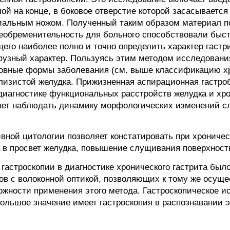
й на конце, в боковое отверстие которой засасывается
иальным ножом. Полученный таким образом материал п
еобременительность для больного способствовали быс
го наиболее полно и точно определить характер гастри
ффузный характер. Пользуясь этим методом исследовани
овные формы заболевания (см. выше классификацию хро
лизистой желудка. Прижизненная аспирационная гастр
иагностике функциональных расстройств желудка и хрон
яет наблюдать динамику морфологических изменений с
ной цитологии позволяет констатировать при хроничес
а в просвет желудка, повышение слущивания поверхност
гастроскопии в диагностике хронического гастрита было
пов с волоконной оптикой, позволяющих к тому же осущ
жности применения этого метода. Гастроскопическое и
 Большое значение имеет гастроскопия в распознавании