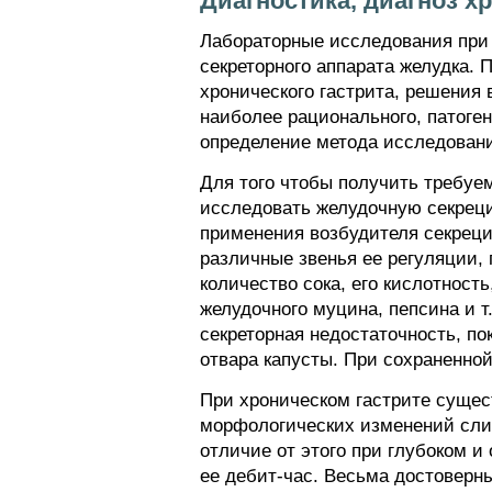
Диагностика, диагноз х
Лабораторные исследования при 
секреторного аппарата желудка.
хронического гастрита, решения 
наиболее рационального, патоге
определение метода исследован
Для того чтобы получить требуе
исследовать желудочную секреци
применения возбудителя секреци
различные звенья ее регуляции,
количество сока, его кислотност
желудочного муцина, пепсина и т
секреторная недостаточность, по
отвара капусты. При сохраненно
При хроническом гастрите сущес
морфологических изменений слиз
отличие от этого при глубоком 
ее дебит-час. Весьма достоверн