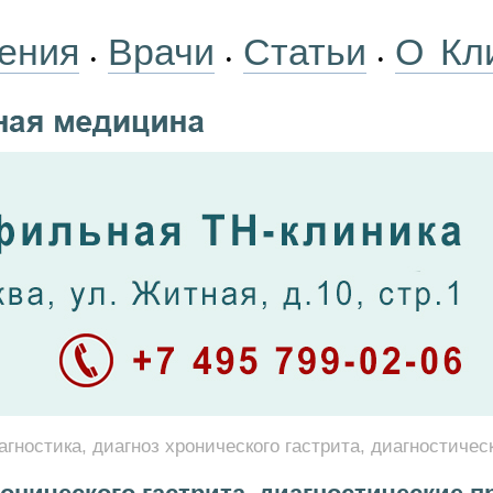
ения
Врачи
Статьи
О Кл
•
•
•
агностика, диагноз хронического гастрита, диагностичес