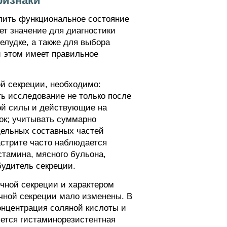
ризнаки
елить функциональное состояние
ет значение для диагностики
елудке, а также для выбора
и этом имеет правильное
й секреции, необходимо:
ь исследование не только после
ной силы и действующие на
ок; учитывать суммарно
тдельных составных частей
гастрите часто наблюдается
стамина, мясного бульона,
будитель секреции.
чной секреции и характером
чной секреции мало изменены. В
онцентрация соляной кислоты и
яется гистаминорезистентная