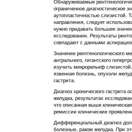
Обнаруживаемые рентгенологиче
ограниченное диагностическое з
аутопластичностью слизистой. Та
направления, следует использов
нужно придавать большее значен
исследовании. Результаты рентг
совпадают с данными аспирацио
Значение рентгенологического м
антрального, гигантского гиперт
изучить микрорельеф слизистой.
язвенная болезнь, опухоли желуд
гастрита.
Диагноз хронического гастрита 
желудка, результатах исследова
что описанная выше клиническая
ремиссии клинические проявления
Дифференциальный диагноз долж
болезнью, раком желудка. При э