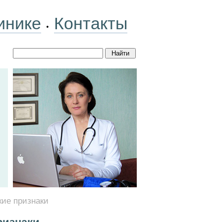
инике
Контакты
•
кие признаки