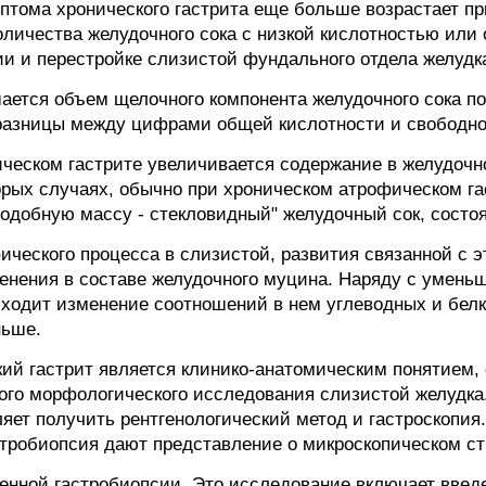
мптома хронического гастрита еще больше возрастает 
оличества желудочного сока с низкой кислотностью или
и и перестройке слизистой фундального отдела желудка
ается объем щелочного компонента желудочного сока п
 разницы между цифрами общей кислотности и свободно
ическом гастрите увеличивается содержание в желудочн
орых случаях, обычно при хроническом атрофическом г
подобную массу - стекловидный" желудочный сок, состо
ического процесса в слизистой, развития связанной с э
енения в составе желудочного муцина. Наряду с умен
сходит изменение соотношений в нем углеводных и бел
ньше.
кий гастрит является клинико-анатомическим понятием, 
ого морфологического исследования слизистой желудка
ляет получить рентгенологический метод и гастроскопия
тробиопсия дают представление о микроскопическом ст
енной гастробиопсии. Это исследование включает введе