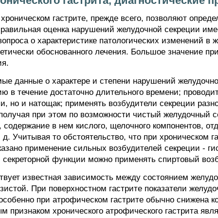
ронического гастрита, диагностические п
хроническом гастрите, прежде всего, позволяют опред
 Правильная оценка нарушений желудочной секреции име
вопроса о характеристике патологических изменений в ж
нетически обоснованного лечения. Большое значение пр
ия.
мые данные о характере и степени нарушений желудочно
ю в течение достаточно длительного времени; проводит
и, но и натощак; применять возбудители секреции раз
 получая при этом по возможности чистый желудочный с
ь, содержание в нем кислого, щелочного компонентов, о
. д. Учитывая то обстоятельство, что при хроническом 
казано применение сильных возбудителей секреции - ги
й секреторной функции можно применять спиртовый воз
твует известная зависимость между состоянием желудо
истой. При поверхностном гастрите показатели желудо
и особенно при атрофическом гастрите обычно снижена к
ым признаком хронического атрофического гастрита явл