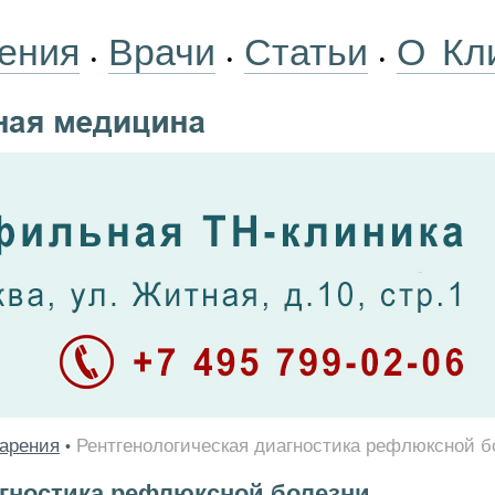
ения
Врачи
Статьи
О Кл
•
•
•
варения
Рентгенологическая диагностика рефлюксной б
•
агностика рефлюксной болезни