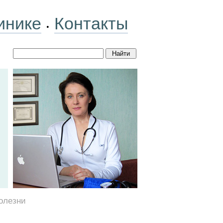
инике
Контакты
•
олезни