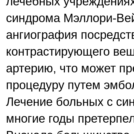
лечебных учреждениях
синдрома Мэллори-Вей
ангиография посредст
контрастирующего вещ
артерию, что может пр
процедуру путем эмбол
Лечение больных с си
многие годы претерпе