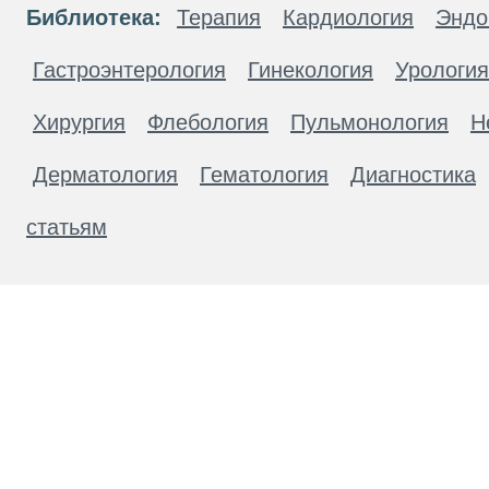
Библиотека:
Терапия
Кардиология
Эндо
Гастроэнтерология
Гинекология
Урология
Хирургия
Флебология
Пульмонология
Н
Дерматология
Гематология
Диагностика
статьям
Материалы, размещенные на данной странице
публичной офертой. Посетители сайта не дол
рекомендаций. ООО «ТН-Клиника» не несёт о
возникшие в результате использования инфо