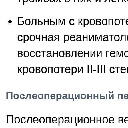
Больным с кровопот
срочная реаниматол
восстановлении гем
кровопотери II-III с
Послеоперационный п
Послеоперационное ве