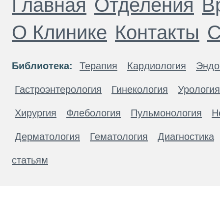
Главная
Отделения
В
О Клинике
Контакты
С
Библиотека:
Терапия
Кардиология
Эндо
Гастроэнтерология
Гинекология
Урология
Хирургия
Флебология
Пульмонология
Н
Дерматология
Гематология
Диагностика
статьям
Материалы, размещенные на данной странице