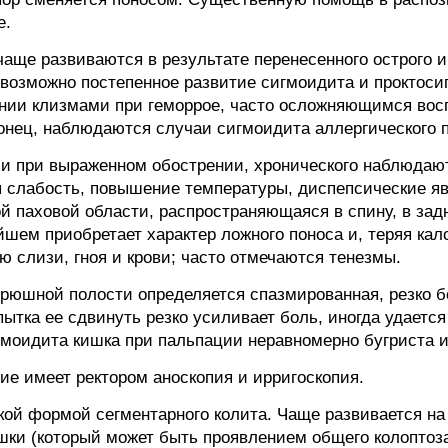
е.
аще развиваются в результате перенесенного острого и
 возможно постепенное развитие сигмоидита и проктоси
ении клизмами при геморрое, часто осложняющимся во
онец, наблюдаются случаи сигмоидита аллергического 
ли при выраженном обострении, хронического наблюдают
 слабость, повышение температуры, диспепсические яв
ой паховой области, распространяющаяся в спину, в задн
шем приобретает характер ложного поноса и, теряя кал
 слизи, гноя и крови; часто отмечаются тенезмы.
юшной полости определяется спазмированная, резко б
ытка ее сдвинуть резко усиливает боль, иногда удаетс
игмоидита кишка при пальпации неравномерно бугриста и
ие имеет ректором аноскопия и ирригоскопия.
ой формой сегментарного колита. Чаще развивается на 
шки (который может быть проявлением общего колоптоза