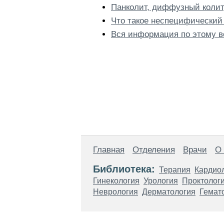
Панколит, диффузный колит
Что такое неспецифический
Вся информация по этому в
Главная
Отделения
Врачи
О
Библиотека:
Терапия
Кардио
Гинекология
Урология
Проктолог
Неврология
Дерматология
Гемат