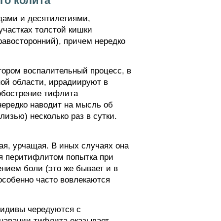
го колита
одами и десятилетиями,
участках толстой кишки
правосторонний), причем нередко
тором воспалительный процесс, в
ной области, иррадиируют в
 обострение тифлита
нередко наводит на мысль об
изью) несколько раз в сутки.
ая, урчащая. В иных случаях она
ся перитифлитом попытка при
нием боли (это же бывает и в
особенно часто вовлекаются
цидивы чередуются с
навании тифлита оказывает