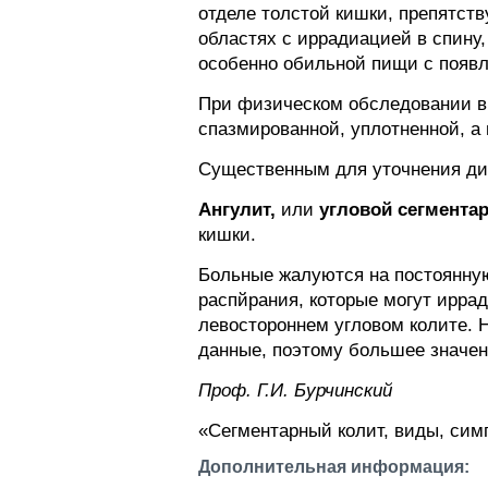
отделе толстой кишки, препятст
областях с иррадиацией в спину,
особенно обильной пищи с появл
При физическом обследовании вы
спазмированной, уплотненной, а 
Существенным для уточнения диа
Ангулит,
или
угловой сегмента
кишки.
Больные жалуются на постоянную
распйрания, которые могут иррад
левостороннем угловом колите. Н
данные, поэтому большее значен
Проф. Г.И. Бурчинский
«Сегментарный колит, виды, симп
Дополнительная информация: