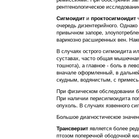
рентгенологическое исследовани
Сигмоидит
и
проктосигмоидит
ч
очередь дизентерийного. Однако
привычном запоре, злоупотребл
варикозно расширенных вен. Нак
В случаях острого сигмоидита и
суставах, часто общая мышечная
тошнота), а главное - боль в лев
вначале оформленный, в дальней
скудным, водянистым, с примесью
При физическом обследовании бр
При наличии перисигмоидита поп
опухоль. В случаях язвенного с
Большое диагностическое значен
Трансверзит
является более редк
птозом поперечной ободочной ки