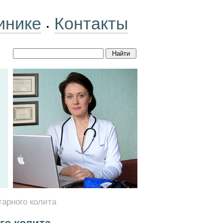
инике
Контакты
•
тарного колита