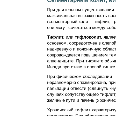
Сегментарный колит, ви
При длительном существовании хр
максимальная выраженность восп
(сегментарный колит - тифлит, тр
они могут сочетаться между собо
Тифлит,
или
тифлоколит,
являет
основном, сосредоточен в слепо
надчревную и поясничную област
сопровождается повышением темп
аппендиците. При тифлите обычн
Иногда при стазе в слепой кишке
При физическом обследовании - с
неравномерно спазмирована, при
пальпации отвести (сдвинуть кн
случаях сопутствующего тифлиту
желчные пути и печень (хроническ
Хронический тифлит характеризу
ремиссиями. При обострении за