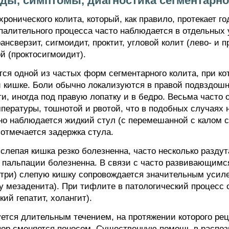
ды, симптомы, диагностика сегментарно
онического колита, который, как правило, протекает г
алительного процесса часто наблюдается в отдельных 
ансверзит, сигмоидит, проктит, угловой колит (лево- и 
й (проктосигмоидит).
ся одной из частых форм сегментарного колита, при ко
й кишке. Боли обычно локализуются в правой подвздош
и, иногда под правую лопатку и в бедро. Весьма часто
ературы, тошнотой и рвотой, что в подобных случаях 
о наблюдается жидкий стул (с перемешанной с калом сл
 отмечается задержка стула.
лепая кишка резко болезненна, часто несколько раздут
 пальпации болезненна. В связи с часто развивающим
утри) слепую кишку сопровождается значительным усиле
 мезаденита). При тифлите в патологический процесс 
ий гепатит, холангит).
ется длительным течением, на протяжении которого ре
пор сменяется поносом. Существенную помощь в распоз