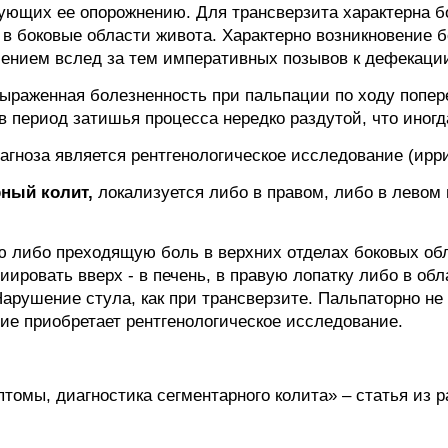
вующих ее опорожнению. Для трансверзита характерна б
 в боковые области живота. Характерно возникновение 
ением вслед за тем императивных позывов к дефекации
раженная болезненность при пальпации по ходу попере
в период затишья процесса нередко раздутой, что иногд
гноза является рентгенологическое исследование (ирри
рный колит,
локализуется либо в правом, либо в левом
 либо преходящую боль в верхних отделах боковых обл
иировать вверх - в печень, в правую лопатку либо в обл
арушение стула, как при трансверзите. Пальпаторно не
ие приобретает рентгенологическое исследование.
томы, диагностика сегментарного колита» – статья из 