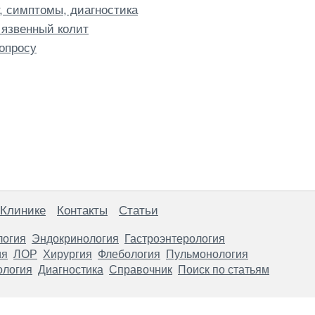
, симптомы, диагностика
 язвенный колит
опросу
 Клинике
Контакты
Статьи
логия
Эндокринология
Гастроэнтерология
ия
ЛОР
Хирургия
Флебология
Пульмонология
ология
Диагностика
Справочник
Поиск по статьям