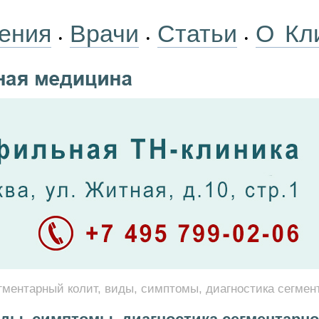
ения
Врачи
Статьи
О Кл
•
•
•
гментарный колит, виды, симптомы, диагностика сегмен