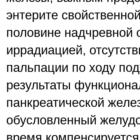
энтерите свойственной
половине надчревной о
иррадиацией, отсутств
пальпации по ходу по
результаты функциона
панкреатической желез
обусловленный желудо
время компенсируется