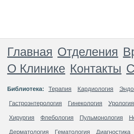
Главная
Отделения
В
О Клинике
Контакты
С
Библиотека:
Терапия
Кардиология
Эндо
Гастроэнтерология
Гинекология
Урология
Хирургия
Флебология
Пульмонология
Н
Дерматология
Гематология
Диагностика