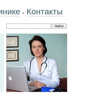
инике
Контакты
•