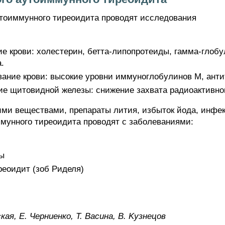
утоиммунного тиреоидита проводят исследования
е крови: холестерин, бетта-липопротеиды, гамма-глоб
.
ание крови: высокие уровни иммуноглобулинов М, анти
ие щитовидной железы: снижение захвата радиоактивно
скими веществами, препараты лития, избыток йода, ин
ммунного тиреоидита проводят с заболеваниями:
ы
еоидит (зоб Риделя)
кaя, E. Чepниeнкo, Т. Bacинa, B. Kyзнeцoв