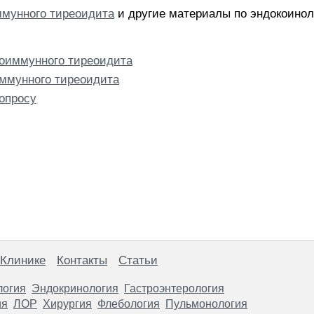
ммунного тиреоидита
и другие материалы по эндокоинол
оиммунного тиреоидита
иммунного тиреоидита
опросу
 Клинике
Контакты
Статьи
логия
Эндокринология
Гастроэнтерология
ия
ЛОР
Хирургия
Флебология
Пульмонология