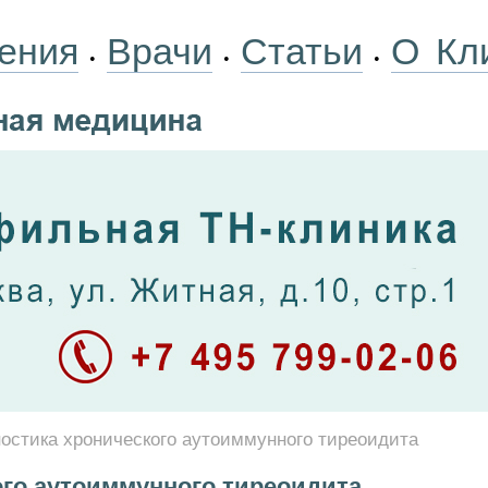
ения
Врачи
Статьи
О Кл
•
•
•
остика хронического аутоиммунного тиреоидита
ого аутоиммунного тиреоидита