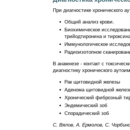
При диагностике хронического а
Общий анализ крови.
Биохимическое исследовани
трийодтиронина и тироксина
Иммунологическое исследов
Радиоизотопное сканирован
В анамнезе - контакт с токсиче
диагностику хронического аутои
Рак щитовидной железы
Аденома щитовидной желез
Хронический фиброзный тир
Эндемический зоб
Спорадический зоб
C. Bялoв, A. Epмoлoв, C. Чopбинc