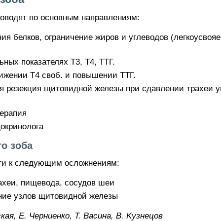
оводят по основным направлениям:
ия белков, ограничение жиров и углеводов (легкоусвояе
ных показателях Т3, Т4, ТТГ.
ижении Т4 своб. и повышении ТТГ.
ая резекция щитовидной железы при сдавлении трахеи 
ерапия
окринолога
о зоба
ти к следующим осложнениям:
ахеи, пищевода, сосудов шеи
ние узлов щитовидной железы
кaя, E. Чepниeнкo, Т. Bacинa, B. Kyзнeцoв