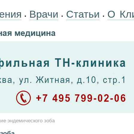
ения
Врачи
Статьи
О Кл
•
•
•
ие эндемического зоба
 зоба