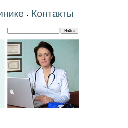
инике
Контакты
•