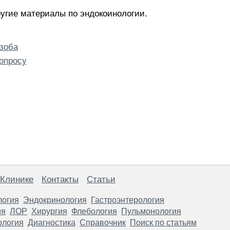
угие материалы по эндокоинологии.
 зоба
опросу
 Клинике
Контакты
Статьи
логия
Эндокринология
Гастроэнтерология
ия
ЛОР
Хирургия
Флебология
Пульмонология
ология
Диагностика
Справочник
Поиск по статьям