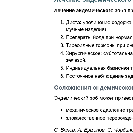
Лечение эндемического зоба
пр
Диета: увеличение содержан
мучные изделия).
Препараты йода при нормаль
Тиреоидные гормоны при сн
Хирургическое: субтотальн
железой.
Индивидуальная базисная т
Постоянное наблюдение энд
Осложнения эндемическог
Эндемический зоб может привес
механическое сдавление тр
злокачественное перерожде
C. Bялoв, A. Epмoлoв, C. Чopбинc