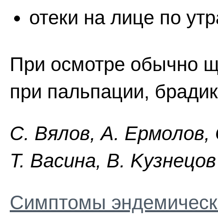
отеки на лице по утр
При осмотре обычно щ
при пальпации, брадик
C. Bялoв, A. Epмoлoв,
Т. Bacинa, B. Kyзнeцoв
Симптомы эндемическ