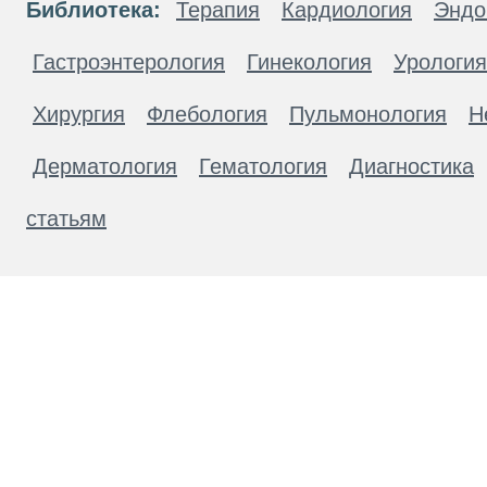
Библиотека:
Терапия
Кардиология
Эндо
Гастроэнтерология
Гинекология
Урология
Хирургия
Флебология
Пульмонология
Н
Дерматология
Гематология
Диагностика
статьям
Материалы, размещенные на данной странице
публичной офертой. Посетители сайта не дол
рекомендаций. ООО «ТН-Клиника» не несёт о
возникшие в результате использования инфо