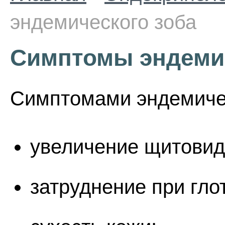
эндемического зоба
Симптомы эндемич
Симптомами эндемичес
увеличение щитовид
затруднение при гло