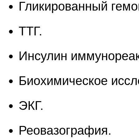
Гликированный гемо
ТТГ.
Инсулин иммунореа
Биохимическое иссл
ЭКГ.
Реовазография.