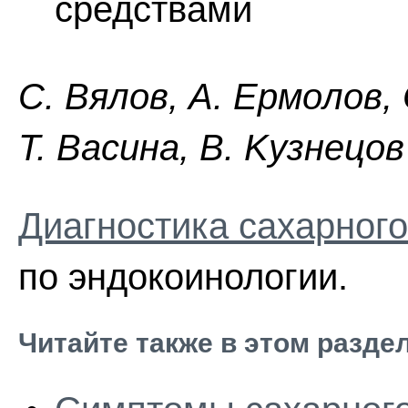
средствами
C. Bялoв, A. Epмoлoв,
Т. Bacинa, B. Kyзнeцoв
Диагностика сахарного
по эндокоинологии.
Читайте также в этом разде