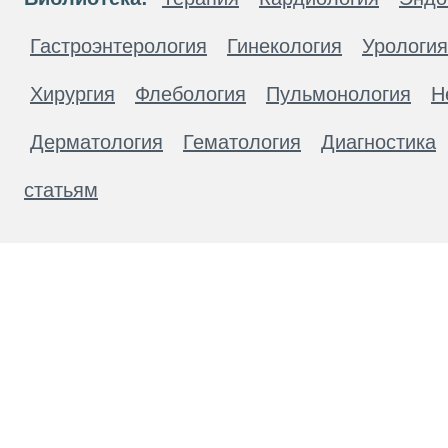
Гастроэнтерология
Гинекология
Урология
Хирургия
Флебология
Пульмонология
Н
Дерматология
Гематология
Диагностика
статьям
Материалы, размещенные на данной странице
публичной офертой. Посетители сайта не дол
рекомендаций. ООО «ТН-Клиника» не несёт о
возникшие в результате использования инфо
ЕСТЬ ПРОТИВОПОКАЗАН