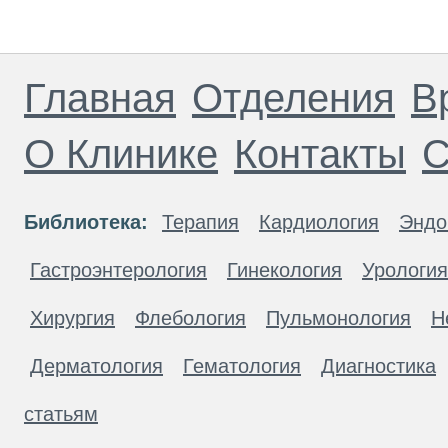
Главная
Отделения
В
О Клинике
Контакты
С
Библиотека:
Терапия
Кардиология
Эндо
Гастроэнтерология
Гинекология
Урология
Хирургия
Флебология
Пульмонология
Н
Дерматология
Гематология
Диагностика
статьям