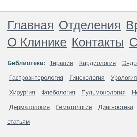
Главная
Отделения
В
О Клинике
Контакты
С
Библиотека:
Терапия
Кардиология
Эндо
Гастроэнтерология
Гинекология
Урология
Хирургия
Флебология
Пульмонология
Н
Дерматология
Гематология
Диагностика
статьям