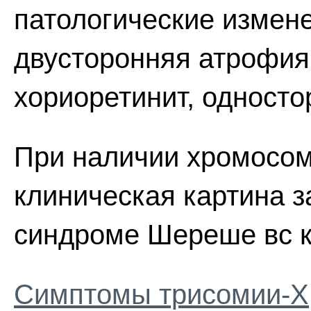
патологические измене
двусторонняя атрофия 
хориоретинит, одност
При наличии хромосо
клиническая картина з
синдроме Шереше вс к
Симптомы трисомии-Х