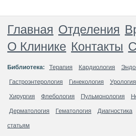
Главная
Отделения
В
О Клинике
Контакты
С
Библиотека:
Терапия
Кардиология
Эндо
Гастроэнтерология
Гинекология
Урология
Хирургия
Флебология
Пульмонология
Н
Дерматология
Гематология
Диагностика
статьям