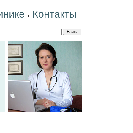
инике
Контакты
•