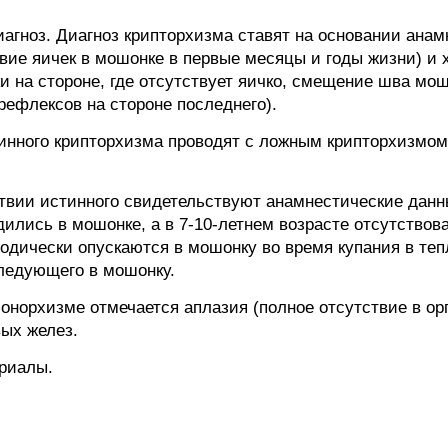
гноз. Диагноз крипторхизма ставят на основании анам
вие яичек в мошонке в первые месяцы и годы жизни) и 
и на стороне, где отсутствует яичко, смещение шва мо
рефлексов на стороне последнего).
нного крипторхизма проводят с ложным крипторхизмом,
твии истинного свидетельствуют анамнестические данн
дились в мошонке, а в 7-10-летнем возрасте отсутствов
дически опускаются в мошонку во время купания в тепл
ледующего в мошонку.
онорхизме отмечается аплазия (полное отсутствие в орг
вых желез.
риалы.