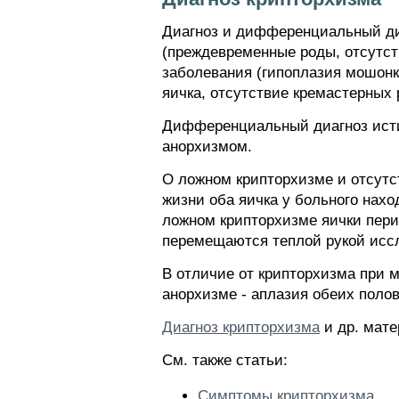
Диагноз и дифференциальный диа
(преждевременные роды, отсутст
заболевания (гипоплазия мошонк
яичка, отсутствие кремастерных 
Дифференциальный диагноз исти
анорхизмом.
О ложном крипторхизме и отсутс
жизни оба яичка у больного нахо
ложном крипторхизме яички перио
перемещаются теплой рукой исс
В отличие от крипторхизма при м
анорхизме - аплазия обеих поло
Диагноз крипторхизма
и др. мате
См. также статьи:
Симптомы крипторхизма