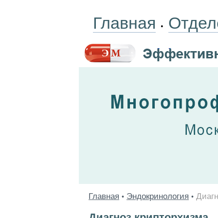
Главная
Отдел
•
Главная
Эндокринология
Диагн
•
•
Диагноз крипторхизма