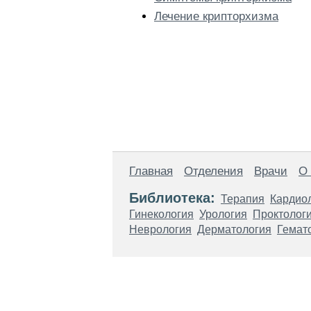
Лечение крипторхизма
Главная
Отделения
Врачи
О
Библиотека:
Терапия
Кардио
Гинекология
Урология
Проктолог
Неврология
Дерматология
Гемат
Материалы, размещенные на данной стр
использовать их в качестве медицински