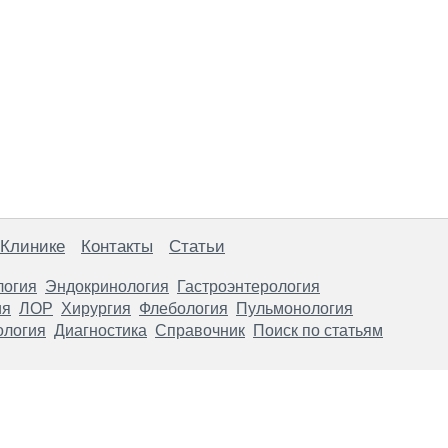
 Клинике
Контакты
Статьи
логия
Эндокринология
Гастроэнтерология
ия
ЛОР
Хирургия
Флебология
Пульмонология
ология
Диагностика
Справочник
Поиск по статьям
анице, носят информационный характер и не являются публичной
х рекомендаций. ООО «ТН-Клиника» не несёт ответственности за в