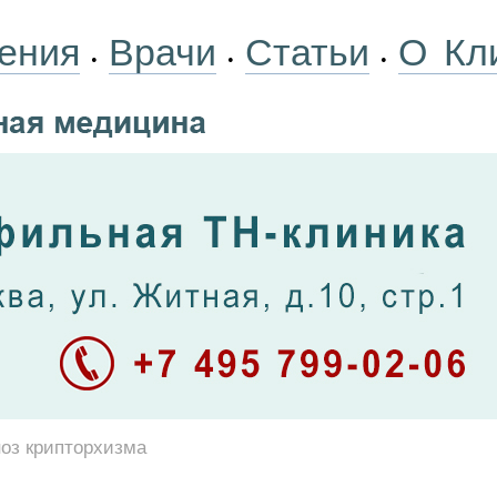
ения
Врачи
Статьи
О Кл
•
•
•
оз крипторхизма