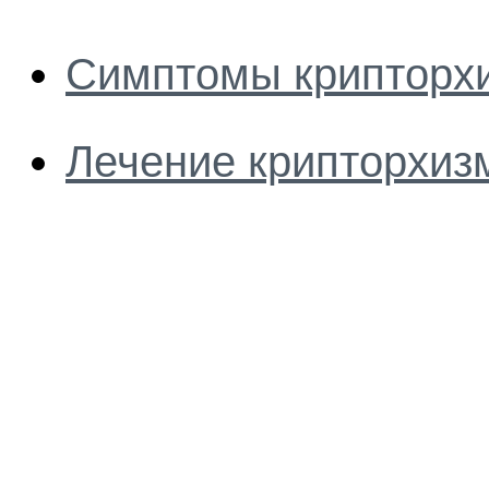
Симптомы крипторх
Лечение крипторхиз