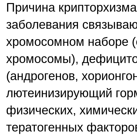
Причина крипторхизма 
заболевания связывают
хромосомном наборе (о
хромосомы), дефицит
(андрогенов, хорионго
лютеинизирующий горм
физических, химическ
тератогенных факторо