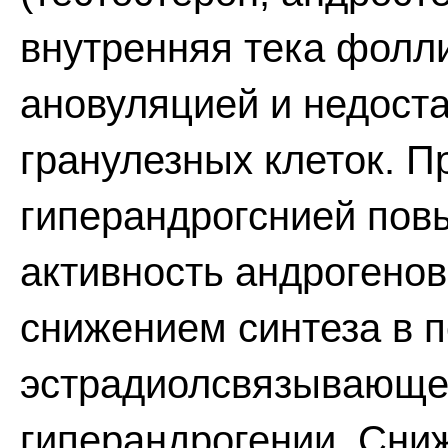
внутренняя тека фолли
ановуляцией и недост
гранулезных клеток. П
гиперандрогснией пов
активность андрогенов
снижением синтеза в п
эстрадиолсвязывающег
гиперандрогении. Сни