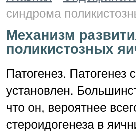
синдрома поликистозн
Механизм развити
поликистозных яи
Патогенез. Патогенез 
установлен. Большинс
что он, вероятнее все
стероидогенеза в яич