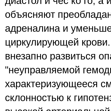
диастол и чес ко го, а
объясняют преоблада
адреналина и уменьш
циркулирующей крови.
внезапно развиться оп
"неуправляемой гемод
характеризующееся сме
склонностью к гипотен