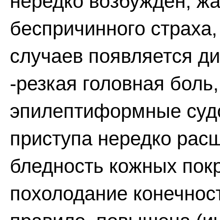
нередко возбужден, жа
беспричинного страха,
случаев появляется ди
-резкая головная боль
эпилептиформные судо
приступа нередко рас
бледность кожных покр
похолодание конечност