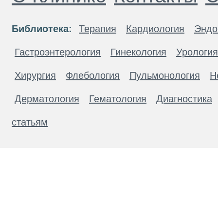
Библиотека:
Терапия
Кардиология
Эндо
Гастроэнтерология
Гинекология
Урология
Хирургия
Флебология
Пульмонология
Н
Дерматология
Гематология
Диагностика
статьям
Материалы, размещенные на данной странице
публичной офертой. Посетители сайта не дол
рекомендаций. ООО «ТН-Клиника» не несёт о
возникшие в результате использования инфо