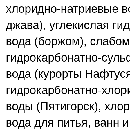
хлоридно-натриевые в
джава), углекислая ги
вода (боржом), слабо
гидрокарбонатно-суль
вода (курорты Нафтуся
гидрокарбонатно-хлор
воды (Пятигорск), хло
вода для питья, ванн и