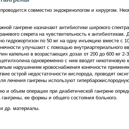
 проводится совместно эндокринологом и хирургом. Не
жной гангрене назначают антибиотики широкого спектр
аневого секрета на чувствительность к антибиотикам.
о гидрокортизон по 50 мг на одну инъекцию вместе с 10
онечности улучшают с помощью внутриартериального 
ин капельно в возрастающих дозах от 200 до 600 мг 2-
етилхолина одновременно с ним вводят никотиновую ки
желым нарушением кровоснабжения конечности применя
твие острой недостаточности кислорода, проводят окси
Для лечения гангрены используют гипербарокислородную
ию и объем операции при диабетической гангрене опре
а гангрены, ее формы и общего состояния больного.
и др. материалы.