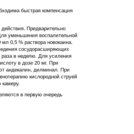
обходима быстрая компенсация
а действия. Предварительно
 Для уменьшения воспалительной
 мл 0,5 % раствора новокаина.
введения сосудорасширяющих
3 раза в неделю. Для усиления
слоту в дозе 20 мг. При
ют андекалин, дилминал. При
генотерапию кислородной струей
 камеру.
деляются в первую очередь