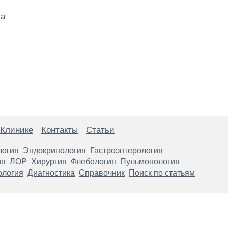
та
 Клинике
Контакты
Статьи
логия
Эндокринология
Гастроэнтерология
ия
ЛОР
Хирургия
Флебология
Пульмонология
ология
Диагностика
Справочник
Поиск по статьям
анице, носят информационный характер и не являются публичной
х рекомендаций. ООО «ТН-Клиника» не несёт ответственности за в