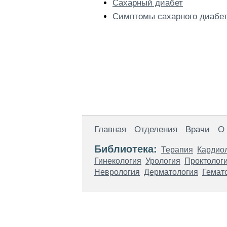
Сахарный диабет
Симптомы сахарного диабе
Главная
Отделения
Врачи
О
Библиотека:
Терапия
Кардио
Гинекология
Урология
Проктолог
Неврология
Дерматология
Гемат
Материалы, размещенные на данной стр
использовать их в качестве медицински