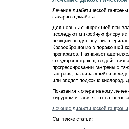
Лечение диабетической гангрены
сахарного диабета.
Для борьбы с инфекцией при вла
исследуют микробную флору из р
реакции вводят внутриартериальн
Кровообращение в пораженной к
препаратов. Назначают ацетилхол
сосудорасширяющего действия ац
прогрессировании гангрены с тя
гангрене, развивающейся вследс
или вводят подкожно кислород. 
Показания к оперативному лечен
хирургом и зависят от патогенез
Лечение диабетической гангрены
См. также статьи: