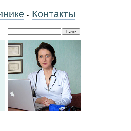
инике
Контакты
•