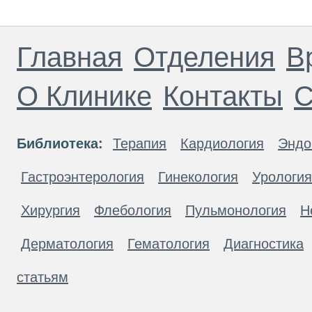
Главная
Отделения
В
О Клинике
Контакты
С
Библиотека:
Терапия
Кардиология
Эндо
Гастроэнтерология
Гинекология
Урология
Хирургия
Флебология
Пульмонология
Н
Дерматология
Гематология
Диагностика
статьям