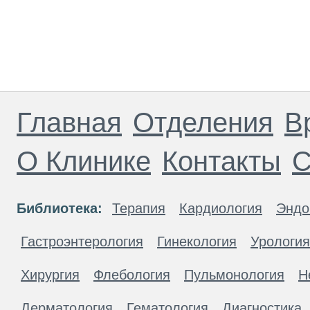
Главная
Отделения
В
О Клинике
Контакты
С
Библиотека:
Терапия
Кардиология
Эндо
Гастроэнтерология
Гинекология
Урология
Хирургия
Флебология
Пульмонология
Н
Дерматология
Гематология
Диагностика