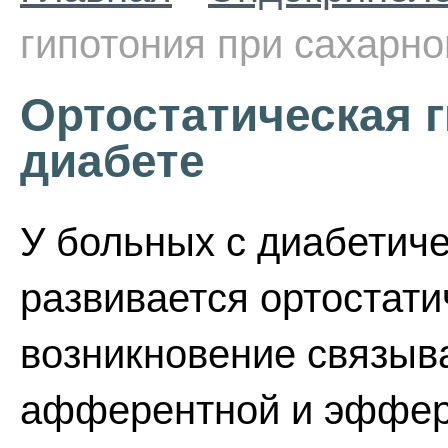
гипотония при сахарн
Ортостатическая 
диабете
У больных с диабетич
развивается ортостати
возникновение связыв
афферентной и эффере