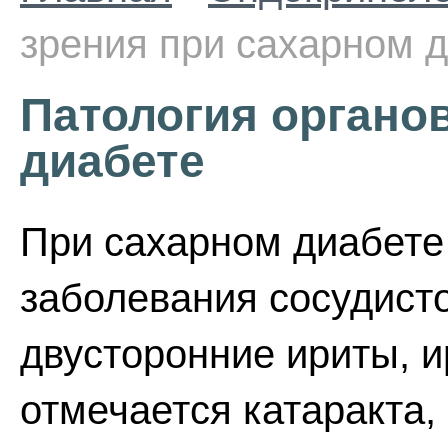
зрения при сахарном 
Патология органо
диабете
При сахарном диабете
заболевания сосудисто
двусторонние ириты, 
отмечается катаракта,