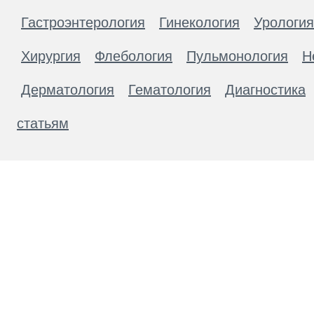
Гастроэнтерология
Гинекология
Урология
Хирургия
Флебология
Пульмонология
Н
Дерматология
Гематология
Диагностика
статьям
Материалы, размещенные на данной странице
публичной офертой. Посетители сайта не дол
рекомендаций. ООО «ТН-Клиника» не несёт о
возникшие в результате использования инфо
ЕСТЬ ПРОТИВОПОКАЗАН