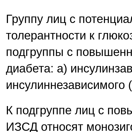
Группу лиц с потенци
толерантности к глюко
подгруппы с повышенн
диабета: а) инсулинза
инсулиннезависимого 
К подгруппе лиц с по
ИЗСД относят монозиг