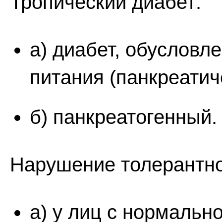
Тропический диабет:
а) диабет, обусловл
питания (панкреатич
б) панкреатогенный.
Нарушение толерантно
а) у лиц с нормальн