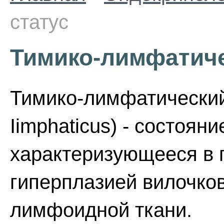
статус
Тимико-лимфатиче
Тимико-лимфатический 
Iimphaticus) - состоян
характеризующееся в 
гиперплазией вилочко
лимфоидной ткани.