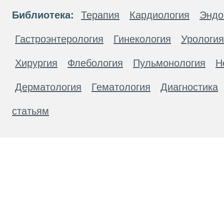
Библиотека:
Терапия
Кардиология
Эндо
Гастроэнтерология
Гинекология
Урология
Хирургия
Флебология
Пульмонология
Н
Дерматология
Гематология
Диагностика
статьям
Материалы, размещенные на данной странице
публичной офертой. Посетители сайта не дол
рекомендаций. ООО «ТН-Клиника» не несёт о
возникшие в результате использования инфо