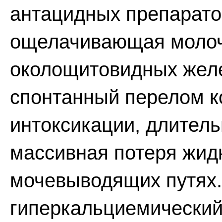
антацидных препарато
ощелачивающая молоч
околощитовидных желе
спонтанный перелом к
интоксикации, длител
массивная потеря жидк
мочевыводящих путях.
гиперкальциемический