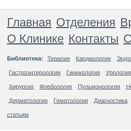
Главная
Отделения
В
О Клинике
Контакты
С
Библиотека:
Терапия
Кардиология
Эндо
Гастроэнтерология
Гинекология
Урология
Хирургия
Флебология
Пульмонология
Н
Дерматология
Гематология
Диагностика
статьям