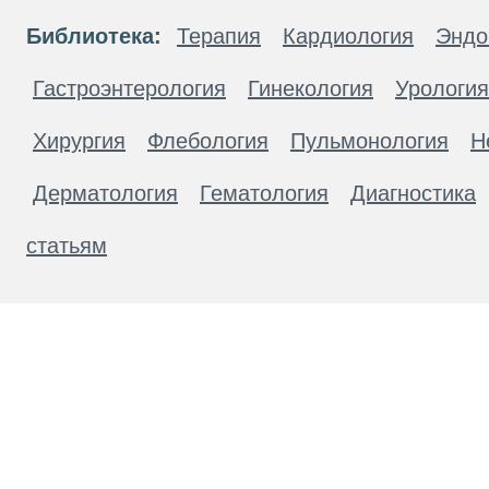
Библиотека:
Терапия
Кардиология
Эндо
Гастроэнтерология
Гинекология
Урология
Хирургия
Флебология
Пульмонология
Н
Дерматология
Гематология
Диагностика
статьям
Материалы, размещенные на данной странице
публичной офертой. Посетители сайта не дол
рекомендаций. ООО «ТН-Клиника» не несёт о
возникшие в результате использования инфо