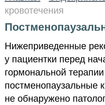
кровотечения
Постменопаузаль
Нижеприведенные реко
у пациентки перед на
гормональной терапии
постменопаузальные кр
не обнаружено патоло