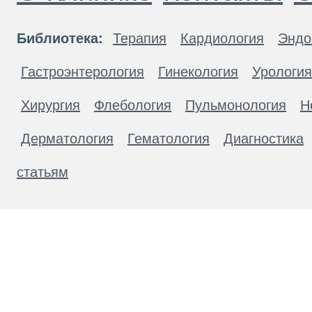
Библиотека:
Терапия
Кардиология
Эндо
Гастроэнтерология
Гинекология
Урология
Хирургия
Флебология
Пульмонология
Н
Дерматология
Гематология
Диагностика
статьям
Материалы, размещенные на данной странице
публичной офертой. Посетители сайта не дол
рекомендаций. ООО «ТН-Клиника» не несёт о
возникшие в результате использования инфо