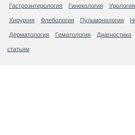
Гастроэнтерология
Гинекология
Урология
Хирургия
Флебология
Пульмонология
Н
Дерматология
Гематология
Диагностика
статьям
Материалы, размещенные на данной странице
публичной офертой. Посетители сайта не дол
рекомендаций. ООО «ТН-Клиника» не несёт о
возникшие в результате использования инфо
ЕСТЬ ПРОТИВОПОКАЗАН