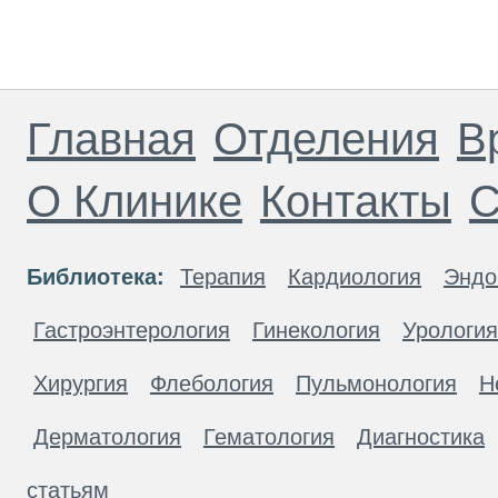
Главная
Отделения
В
О Клинике
Контакты
С
Библиотека:
Терапия
Кардиология
Эндо
Гастроэнтерология
Гинекология
Урология
Хирургия
Флебология
Пульмонология
Н
Дерматология
Гематология
Диагностика
статьям