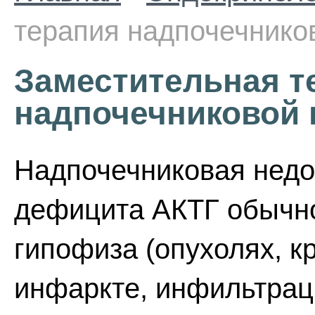
терапия надпочечнико
Заместительная т
надпочечниковой 
Надпочечниковая недо
дефицита АКТГ обычно
гипофиза (опухолях, к
инфаркте, инфильтрац