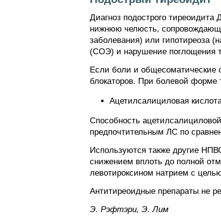
Диагноз подострого тиреоидита 
нижнюю челюсть, сопровождающи
заболевания) или гипотиреоза (
(СОЭ) и нарушение поглощения 
Если боли и общесоматические с
блокаторов. При болевой форме
Ацетилсалициловая кислота 
Способность ацетилсалициловой 
предпочтительным ЛС по сравне
Используются также другие НПВС
снижением вплоть до полной отм
левотироксином натрием с целью
Антитиреоидные препараты не р
Э. Pэфтэpи, Э. Лим