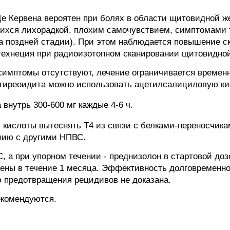
Де Кервена вероятен при болях в области щитовидной 
хся лихорадкой, плохим самочувствием, симптомами т
на поздней стадии). При этом наблюдается повышение с
технеция при радиоизотопном сканировании щитовидно
имптомы отсутствуют, лечение ограничивается времен
 тиреоидита можно использовать ацетилсалициловую ки
внутрь 300-600 мг каждые 4-6 ч.
кислоты вытеснять Т4 из связи с белками-переносчика
нию с другими НПВС.
, а при упорном течении - преднизолон в стартовой доз
ены в течение 1 месяца. Эффективность долговременн
 предотвращения рецидивов не доказана.
екомендуются.