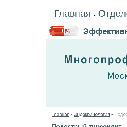
Главная
Отдел
•
Главная
Эндокринология
Подо
•
•
Подострый тиреоидит