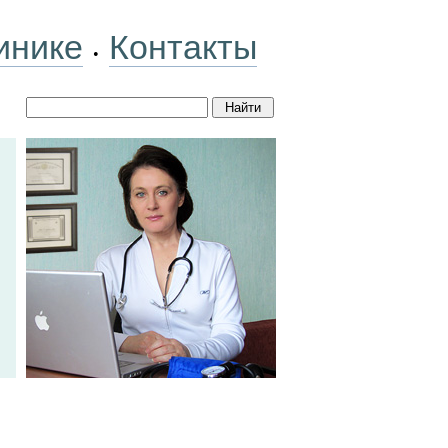
инике
Контакты
•