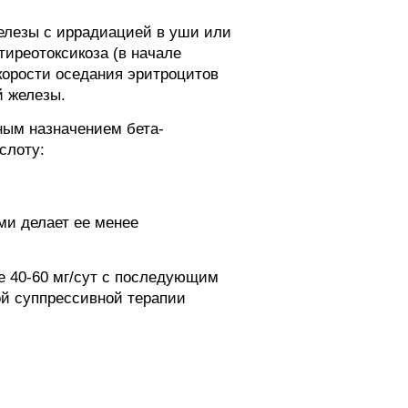
железы с иррадиацией в уши или
иреотоксикоза (в начале
корости оседания эритроцитов
й железы.
ным назначением бета-
слоту:
ми делает ее менее
е 40-60 мг/сут с последующим
ой суппрессивной терапии