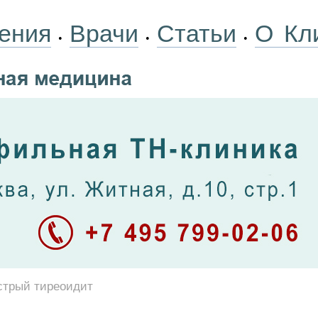
ения
Врачи
Статьи
О Кл
•
•
•
стрый тиреоидит