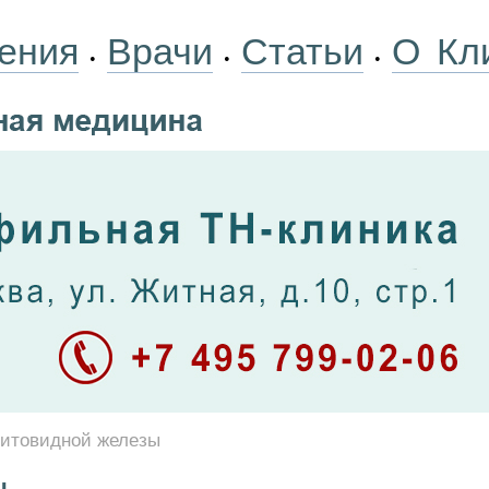
ения
Врачи
Статьи
О Кл
•
•
•
щитовидной железы
ы