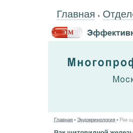
Главная
Отдел
•
Главная
Эндокринология
Рак 
•
•
Рак щитовидной желез