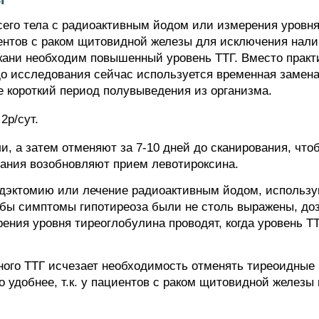
его тела с радиоактивным йодом или измерения уровня
нтов с раком щитовидной железы для исключения нали
ани необходим повышенный уровень ТТГ. Вместо практ
до исследования сейчас используется временная замена
е короткий период полувыведения из организма.
2р/сут.
и, а затем отменяют за 7-10 дней до сканирования, чт
ания возобновляют прием левотироксина.
дэктомию или лечение радиоактивным йодом, использую
обы симптомы гипотиреоза были не столь выражены, до
рения уровня тиреоглобулина проводят, когда уровень Т
ого ТТГ исчезает необходимость отменять тиреоидные
о удобнее, т.к. у пациентов с раком щитовидной желез