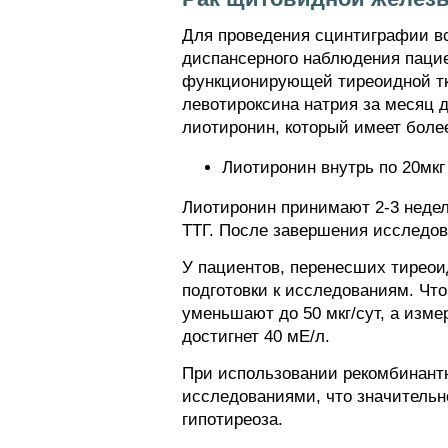
Для проведения сцинтиграфии вс
диспансерного наблюдения пацие
функционирующей тиреоидной тк
левотироксина натрия за месяц 
лиотиронин, который имеет боле
Лиотиронин внутрь по 20мкг 
Лиотиронин принимают 2-3 недел
ТТГ. После завершения исследов
У пациентов, перенесших тиреои
подготовки к исследованиям. Чт
уменьшают до 50 мкг/сут, а изме
достигнет 40 мЕ/л.
При использовании рекомбинантн
исследованиями, что значительн
гипотиреоза.