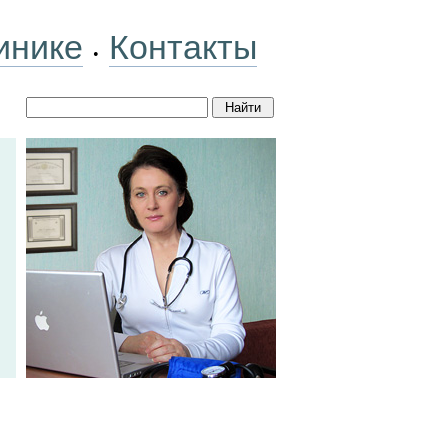
инике
Контакты
•