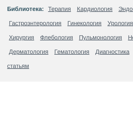
Библиотека:
Терапия
Кардиология
Эндо
Гастроэнтерология
Гинекология
Урология
Хирургия
Флебология
Пульмонология
Н
Дерматология
Гематология
Диагностика
статьям
Материалы, размещенные на данной странице
публичной офертой. Посетители сайта не дол
рекомендаций. ООО «ТН-Клиника» не несёт о
возникшие в результате использования инфо