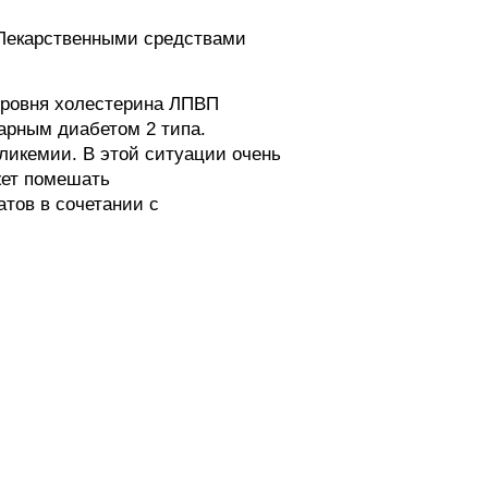
 Лекарственными средствами
уровня холестерина ЛПВП
арным диабетом 2 типа.
ликемии. В этой ситуации очень
жет помешать
тов в сочетании с