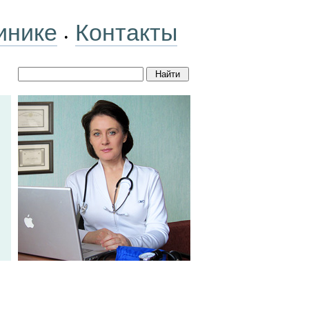
инике
Контакты
•