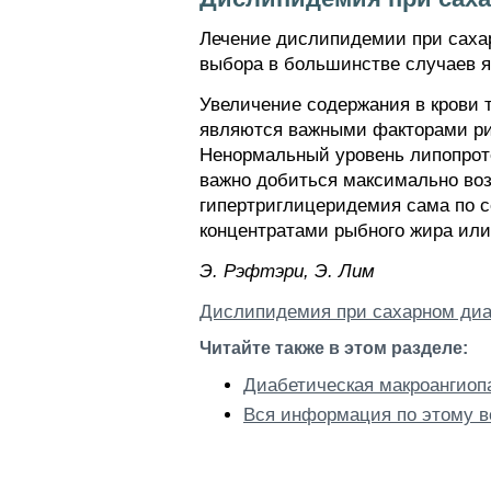
Лечение дислипидемии при саха
выбора в большинстве случаев 
Увеличение содержания в крови 
являются важными факторами рис
Ненормальный уровень липопроте
важно добиться максимально воз
гипертриглицеридемия сама по с
концентратами рыбного жира или
Э. Pэфтэpи, Э. Лим
Дислипидемия при сахарном диа
Читайте также в этом разделе:
Диабетическая макроангиоп
Вся информация по этому в