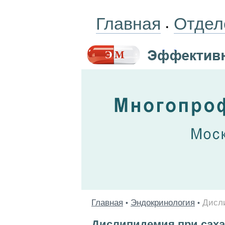
Главная
Отдел
•
Главная
Эндокринология
Дисл
•
•
Дислипидемия при саха