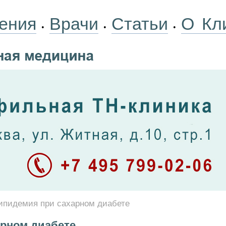
ения
Врачи
Статьи
О Кл
•
•
•
ипидемия при сахарном диабете
рном диабете