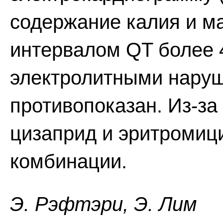
содержание калия и ма
интервалом QT более 
электролитными нару
противопоказан. Из-за
цизаприд и эритромиц
комбинации.
Э. Pэфтэpи, Э. Лим