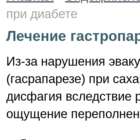
при диабете
Лечение гастропа
Из-за нарушения эвак
(гасрапарезе) при сах
дисфагия вследствие 
ощущение переполнени