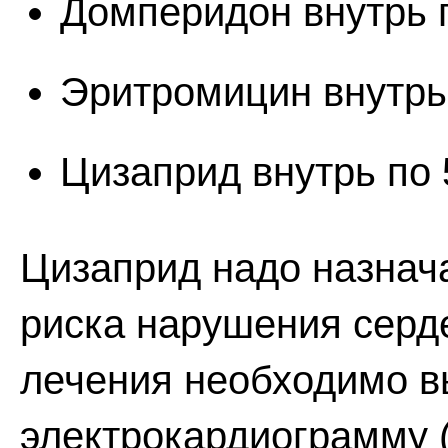
Домперидон внутрь п
Эритромицин внутрь 
Цизаприд внутрь по 5
Цизаприд надо назнача
риска нарушения серд
лечения необходимо в
электрокардиограмму 