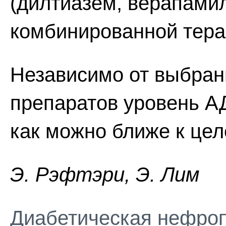
(дилтиазем, верапамил
комбинированной тера
Независимо от выбран
препаратов уровень А
как можно ближе к цел
Э. Pэфтэpи, Э. Лим
Диабетическая нефро