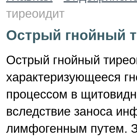
тиреоидит
Острый гнойный 
Острый гнойный тиреои
характеризующееся г
процессом в щитовидн
вследствие заноса ин
лимфогенным путем. З