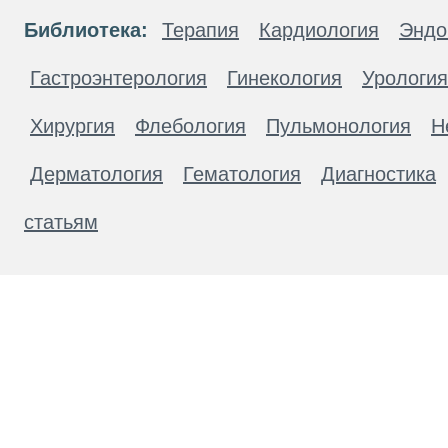
Библиотека:
Терапия
Кардиология
Эндо
Гастроэнтерология
Гинекология
Урология
Хирургия
Флебология
Пульмонология
Н
Дерматология
Гематология
Диагностика
статьям
Материалы, размещенные на данной странице
публичной офертой. Посетители сайта не дол
рекомендаций. ООО «ТН-Клиника» не несёт о
возникшие в результате использования инфо